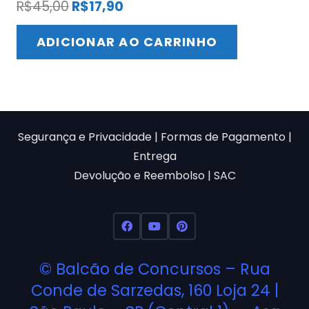
O
O
R$
45,00
R$
17,90
preço
preço
original
atual
ADICIONAR AO CARRINHO
era:
é:
R$45,00.
R$17,90.
Segurança e Privacidade
|
Formas de Pagamento
|
Entrega
Devolução e Reembolso
|
SAC
©
Balcão de Concursos
– Rua
Conde de Sarzedas, 160 Loja 24 |