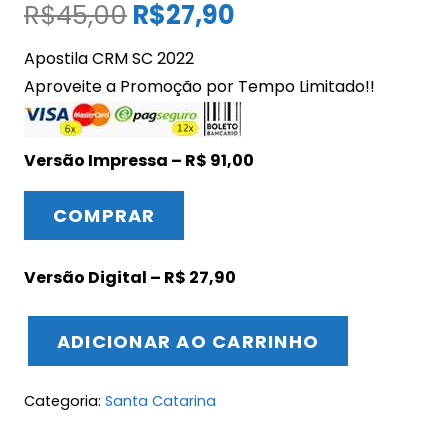
O
O
R$
45,00
R$
27,90
preço
preço
Apostila CRM SC 2022
original
atual
Aproveite a Promoção por Tempo Limitado!!
era:
é:
R$45,00.
R$27,90.
Versão Impressa – R$ 91,00
COMPRAR
Versão Digital – R$ 27,90
ADICIONAR AO CARRINHO
Apostila
CRM
Categoria:
Santa Catarina
SC
Agente