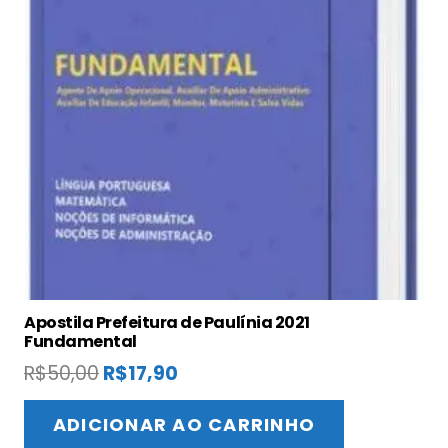
Apostila Prefeitura de Paulínia 2021
Fundamental
O
O
R$
50,00
R$
17,90
preço
preço
original
atual
ADICIONAR AO CARRINHO