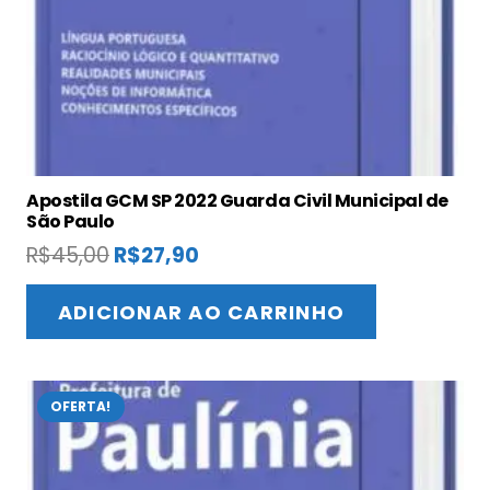
Apostila GCM SP 2022 Guarda Civil Municipal de
São Paulo
O
O
R$
45,00
R$
27,90
preço
preço
original
atual
ADICIONAR AO CARRINHO
era:
é:
R$45,00.
R$27,90.
OFERTA!