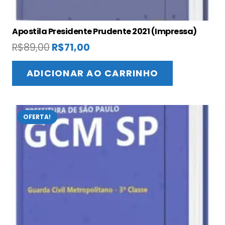
Apostila Presidente Prudente 2021 (Impressa)
O
O
R$
89,00
R$
71,00
preço
preço
original
atual
ADICIONAR AO CARRINHO
era:
é:
R$89,00.
R$71,00.
OFERTA!