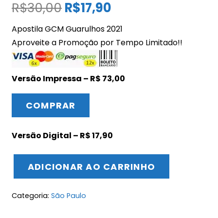
O
O
R$
30,00
R$
17,90
preço
preço
Apostila GCM Guarulhos 2021
original
atual
Aproveite a Promoção por Tempo Limitado!!
era:
é:
R$30,00.
R$17,90.
Versão Impressa – R$ 73,00
COMPRAR
Versão Digital – R$ 17,90
ADICIONAR AO CARRINHO
Apostila
Guarda
Categoria:
São Paulo
Municipal
Guarulhos