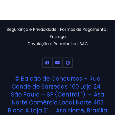
era:
é:
R$50,00.
R$17,90.
Segurança e Privacidade
|
Formas de Pagamento
|
Entrega
Devolução e Reembolso
|
SAC
©
Balcão de Concursos
– Rua
Conde de Sarzedas, 160 Loja 24 |
São Paulo – SP (Central 1) — Asa
Norte Comércio Local Norte 403
Bloco A Loja 21 – Asa Norte, Brasília