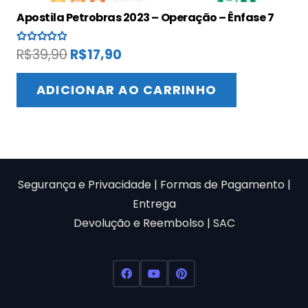
Apostila Petrobras 2023 – Operação – Ênfase 7
Avaliação
5.00
de 5
O
O
R$
39,90
R$
17,90
preço
preço
original
atual
ADICIONAR AO CARRINHO
era:
é:
R$39,90.
R$17,90.
Segurança e Privacidade
|
Formas de Pagamento
|
Entrega
Devolução e Reembolso
|
SAC