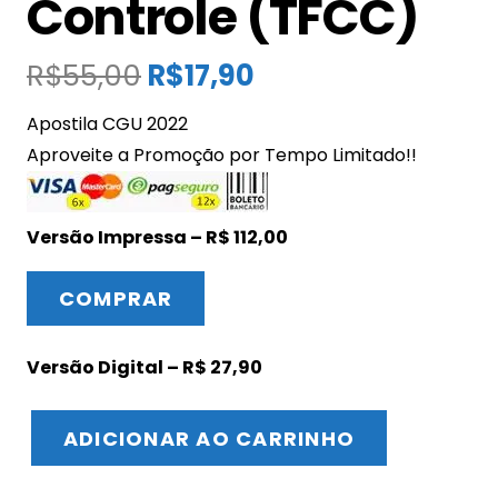
Controle (TFCC)
O
O
R$
55,00
R$
17,90
preço
preço
Apostila CGU 2022
original
atual
Aproveite a Promoção por Tempo Limitado!!
era:
é:
R$55,00.
R$17,90.
Versão Impressa – R$ 112,00
COMPRAR
Versão Digital – R$ 27,90
ADICIONAR AO CARRINHO
Apostila
CGU