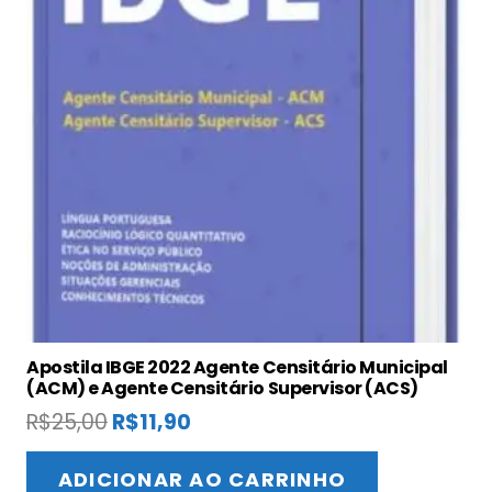
Apostila IBGE 2022 Agente Censitário Municipal
(ACM) e Agente Censitário Supervisor (ACS)
O
O
R$
25,00
R$
11,90
preço
preço
original
atual
ADICIONAR AO CARRINHO