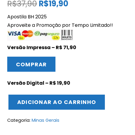
O
O
R$
37,90
R$
19,90
preço
preço
Apostila BH 2025
original
atual
Aproveite a Promoção por Tempo Limitado!!
era:
é:
R$37,90.
R$19,90.
Versão Impressa – R$ 71,90
COMPRAR
Versão Digital – R$ 19,90
ADICIONAR AO CARRINHO
Apostila
Belo
Categoria:
Minas Gerais
Horizonte
Técnico