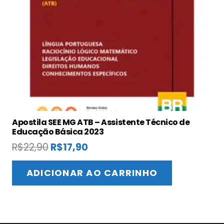
Apostila SEE MG ATB – Assistente Técnico de
Educação Básica 2023
O
O
R$
22,90
R$
17,90
preço
preço
original
atual
ADICIONAR AO CARRINHO
era:
é:
R$22,90.
R$17,90.